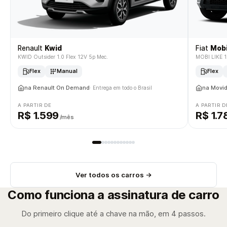
Renault
Kwid
Fiat
Mob
KWID Outsider 1.0 Flex 12V 5p Mec.
MOBI LIKE 1.
Flex
Manual
Flex
na Renault On Demand
na Movi
· Entrega em todo o Brasil
A PARTIR DE
A PARTIR D
R$ 1.599
R$ 1.7
/mês
Ver todos os carros →
Como funciona a assinatura de carro
Do primeiro clique até a chave na mão, em 4 passos.