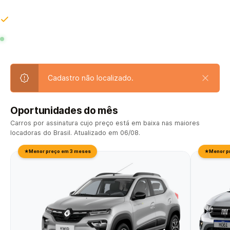
problema seu.
As maiores locadoras do Brasil, lado a lado, em tempo real.
COMPARANDO EM TEMPO REAL
CAR
LOCALIZA
MOVIDA
NISSAN MOVE
RENAULT ON DEMAND
UNI
Cadastro não localizado.
Oportunidades do mês
Carros por assinatura cujo preço está em baixa nas maiores
locadoras do Brasil. Atualizado em 06/08.
★
Menor preço em 3 meses
★
Menor p