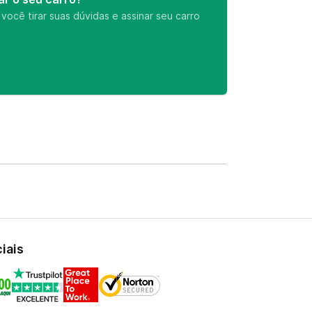
ocê tirar suas dúvidas e assinar seu carro
iais