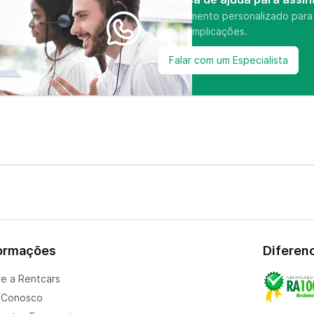
Atendimento personalizado para v
sem complicações.
Falar com um Especialista
ormações
Diferenc
e a Rentcars
 Conosco