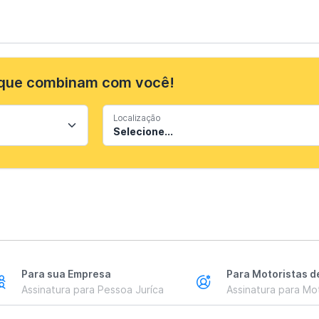
 que combinam com você!
Localização
Para sua Empresa
Para Motoristas d
Assinatura para Pessoa Juríca
Assinatura para Mot