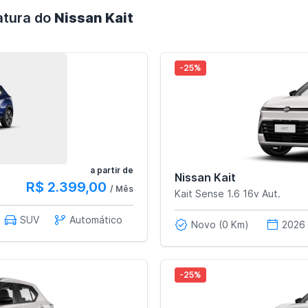
atura do
Nissan Kait
-25%
a partir de
Nissan Kait
R$ 2.399,00
/ Mês
Kait Sense 1.6 16v Aut.
SUV
Automático
Novo (0 Km)
2026
-25%