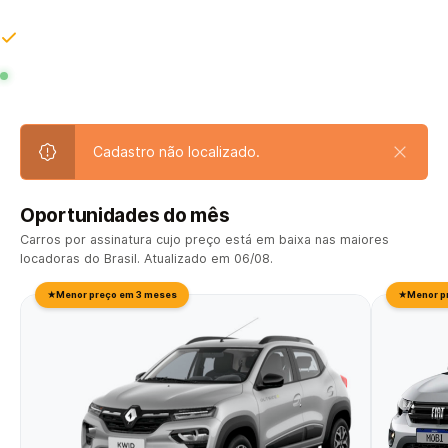
problema seu.
As maiores locadoras do Brasil, lado a lado, em tempo real.
COMPARANDO EM TEMPO REAL
AR
LOCALIZA
MOVIDA
NISSAN MOVE
RENAULT ON DEMAND
UNID
Cadastro não localizado.
Oportunidades do mês
Carros por assinatura cujo preço está em baixa nas maiores
locadoras do Brasil. Atualizado em 06/08.
★
Menor preço em 3 meses
★
Menor p