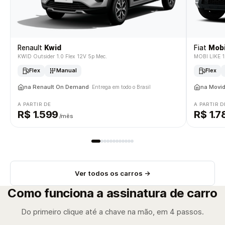
Renault
Kwid
Fiat
Mob
KWID Outsider 1.0 Flex 12V 5p Mec.
MOBI LIKE 1.
Flex
Manual
Flex
na Renault On Demand
na Movi
· Entrega em todo o Brasil
A PARTIR DE
A PARTIR D
R$ 1.599
R$ 1.7
/mês
Ver todos os carros →
Como funciona a assinatura de carro
Do primeiro clique até a chave na mão, em 4 passos.